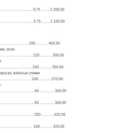
…………….. 0,75…….. 1 200,00
…………………… 0,75…….. 1 100,00
………………………. 200……….. 400,00
икс, кола
……………………. 220……….. 300,00
и
………………………. 240……….. 350,00
кюрасао, взбитые сливки
……………………. 200……….. 270,00
н
………………….. 60…………. 300,00
………………….. 60…………. 300,00
…………………… 250……….. 320,00
……………………… 100……….. 320,00