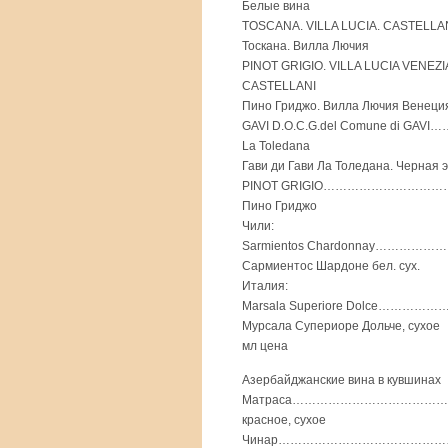
Белые вина
TOSCANA. VILLA LUCIA. CASTEL
Тоскана. Вилла Лючия
PINOT GRIGIO. VILLA LUCIA VENEZ
CASTELLANI
Пино Гриджо. Вилла Лючия Венеци
GAVI D.O.C.G.del Comune di GA
La Toledana
Гави ди Гави Ла Толедана. Черная 
PINOT GRIGIO………………………………
Пино Гриджо
Чили:
Sarmientos Chardonnay……………
Сармиентос Шардоне бел. сух.
Италия:
Marsala Superiore Dolce…………
Мурсала Супериоре Дольче, сухое
мл цена
Азербайджанские вина в кувшинах
Матраса…………………………………………
красное, сухое
Чинар………………………………………………