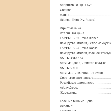
Аперитив 100 гр. 1 бут.
Campari………………………………………
Martini……………………………………………
(Bianco, Extra Dry, Rosso)
Игристые вина
Италия: мл. цена
LAMBRUSCO Emilia Bianco………
Ламбруско Эмилия, белое жемчужно
LAMBRUSCO Emilia Rosso………
Ламбруско Эмилия, красное жемчуж
ASTI MONDORO……………………………
Асти Мондоро, игристое сладкое
ASTI MARTINI………………………………
Асти Мартини, игристое сухое
Советское шампанское……………
Российское шампанское……………
Абрау Дюрсо………………………………
Жемчужина……………………………………
Красные вина мл. цена
Испания: