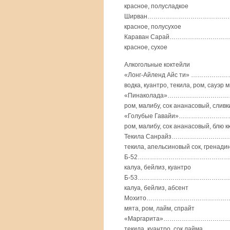
красное, полусладкое
Ширван……………………………………………
красное, полусухое
Караван Сарай……………………………
красное, сухое
Алкогольные коктейли
«Лонг-Айленд Айс ти» ……………
водка, куантро, текила, ром, сауэр м
«Пинаколада»……………………………
ром, малибу, сок ананасовый, сливк
«Голубые Гавайи»……………………
ром, малибу, сок ананасовый, блю 
Текила Санрайз…………………………
текила, апельсиновый сок, гренади
Б-52……………………………………………
калуа, бейлиз, куантро
Б-53……………………………………………
калуа, бейлиз, абсент
Мохито………………………………………
мята, ром, лайм, спрайт
«Маргарита»……………………………
текила, куантро, сок лайма