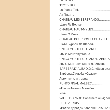
Faustino VII…………………………………
Фаустино 7
La Planto Tinto…………………………
Ла Планто
CHATEAU LES BERTRANDS…………
Шато Ле Бертан
CHATEAU HAUT-MYLES………………
Шато О Миль
CHATEAU BOURBON LA CHAPELL…
Шато Бурбон Ла Шапель
UNICO MONTEPULCIANO………………
Унико Монтепульчано
UNICO MONTEPULCIANO D’ABRUZ
Унико Монтепульчано Д’Абруццо
BARBERA D’ ALBA D.O.C. «Sucule».
Барбера Д’Альба «Скукле»
Аргентина: мл. цена
PUNTO FINAL MALBEC…………………
«Пунто Финал» Мальбек
Чили:
VALLE DORADO Cabernet Sauvigno
ECHEVERRIA
«Валле Дорадо» Каберне Совиньон