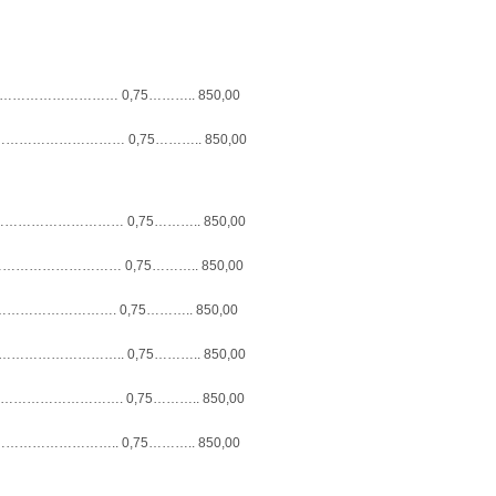
……………………… 0,75……….. 850,00
………………… 0,75……….. 850,00
………………… 0,75……….. 850,00
……………………… 0,75……….. 850,00
…………………. 0,75……….. 850,00
……………….. 0,75……….. 850,00
…………………. 0,75……….. 850,00
……………….. 0,75……….. 850,00