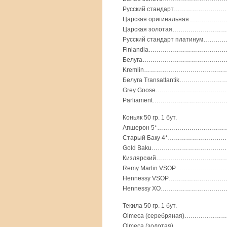
Русский стандарт…………………………
Царская оригинальная…………………
Царская золотая…………………………
Русский стандарт платинум……
Finlandia………………………………………
Белуга……………………………………………
Kremlin…………………………………………
Белуга Transatlantik…………………
Grey Goose……………………………………
Parliament…………………………………
Коньяк 50 гр. 1 бут.
Апшерон 5*…………………………………
Старый Баку 4*……………………………
Gold Baku……………………………………
Кизлярский……………………………………
Remy Martin VSOP………………………
Hennessy VSOP…………………………
Hennessy XO…………………………………
Текила 50 гр. 1 бут.
Olmeca (серебряная)…………………
Olmeca (золотая)………………………