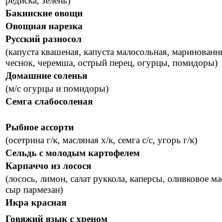
редиска, зелень)
Бакинские овощи
Овощная нарезка
Русский разносол
(капуста квашеная, капуста малосольная, маринован
чеснок, черемша, острый перец, огурцы, помидоры)
Домашние соленья
(м/с огурцы и помидоры)
Семга слабосоленая
Рыбное ассорти
(осетрина г/к, масляная х/к, семга с/с, угорь г/к)
Сельдь с молодым картофелем
Карпаччо из лосося
(лосось, лимон, салат руккола, каперсы, оливковое ма
сыр пармезан)
Икра красная
Говяжий язык с хреном