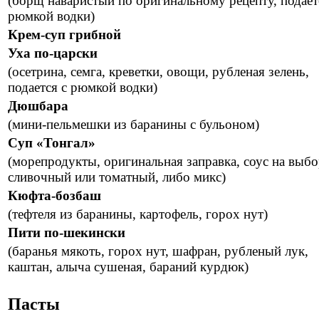
(борщ наваристый по оригинальному рецепту, подает
рюмкой водки)
Крем-суп грибной
Уха по-царски
(осетрина, семга, креветки, овощи, рубленая зелень,
подается с рюмкой водки)
Дюшбара
(мини-пельмешки из баранины с бульоном)
Суп «Тонгал»
(морепродукты, оригинальная заправка, соус на выб
сливочный или томатный, либо микс)
Кюфта-бозбаш
(тефтеля из баранины, картофель, горох нут)
Пити по-шекински
(баранья мякоть, горох нут, шафран, рубленый лук,
каштан, алыча сушеная, бараний курдюк)
Пасты