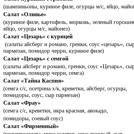
(шампиньоны, куриное филе, огурцы м/с, яйцо, майо
Салат «Оливье»
(куриное филе, картофель, морковь, зеленый горошек
яйцо, огурцы м/с, майонез)
Салат «Цезарь» с курицей
(салаты айсберг и романо, гренки, соус «цезарь», сы
пармезан, помидор черри, куриное филе)
Салат «Цезарь» с семгой
(салаты айсберг и романо, гренки, соус «Цезарь», сы
пармезан, помидор черри, семга)
Салат «Тайна Каспия»
(семга с/с, осетрина х/к, креветки, айсберг, огурцы,
помидоры, соус, сыр пармезан)
Салат «Фрау»
(семга с/с, креветки, икра красная, авокадо,
помидоры, соевый соус)
Салат «Фирменный»
(морепродукты, микс салатов, соус луковый, сыр