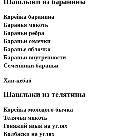
Шашлыки из баранины
Корейка баранина
Баранья мякоть
Бараньи ребра
Бараньи семечки
Баранье яблочко
Бараньи внутренности
Семенники бараньи
Хан-кебаб
Шашлыки из телятины
Корейка молодого бычка
Телячья мякоть
Говяжий язык на углях
Колбаски на углях