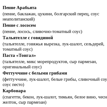
Пенне Арабьята
(пенне, баклажан, цукини, болгарский перец, соус
неаполитанский)
Пенне с лососем
(пенне, лосось, сливочно-томатный соус)
Тальятелле с говядиной
(тальятелле, говяжья вырезка, лук-шалот, сельдерей,
томатный соус)
Паста «Тонгал»
(тальятелле, микс морепродуктов, сыр пармезан,
оригинальный соус)
Феттуччине с белыми грибами
(феттуччине, лук-шалот, белые грибы, сливочный соу
соус песто)
Карбонара
(спагетти, бекон, лук-шалот, тимьян, белое вино, чесн
желток, сыр пармезан)