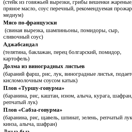
(стейк из говяжьей вырезки, грибы вешенки жареные
пряное масло, соус перечный, рекомендуемая прожар
медиум)
Мясо по-французски
(свиная вырезка, шампиньоны, помидоры, сыр,
сливочный соус)
Аджабсандал
(телятина, баклажан, перец болгарский, помидор,
картофель)
Долма из виноградных листьев
(бараний фарш, рис, лук, виноградные листья, подает
кисломолочным соусом катык)
Плов «Туршу-говурма»
(баранина, рис, каштан, изюм, алыча, курага, шафран
репчатый лук)
Плов «Сабза-говурма»
(баранина, рис, щавель, шпинат, зелень, репчатый лук
кинза, алыча, шафран)
Джыз-быз