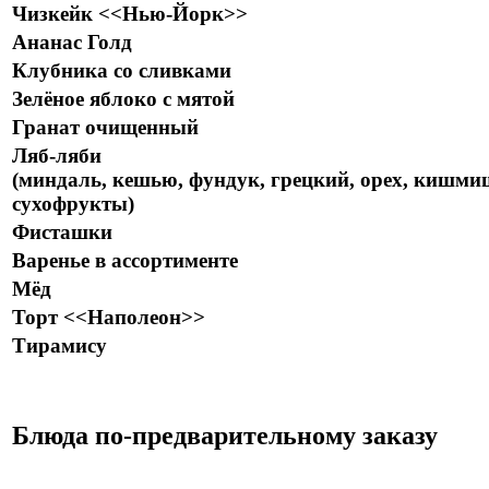
Чизкейк <<Нью-Йорк>>
Ананас Голд
Клубника со сливками
Зелёное яблоко с мятой
Гранат очищенный
Ляб-ляби
(миндаль, кешью, фундук, грецкий, орех, кишми
сухофрукты)
Фисташки
Варенье в ассортименте
Мёд
Торт <<Наполеон>>
Тирамису
Блюда по-предварительному заказу