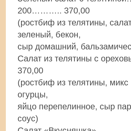
200……….. 370,00
(ростбиф из телятины, сала
зеленый, бекон,
сыр домашний, бальзамическ
Салат из телятины с ор
370,00
(ростбиф из телятины, микс
огурцы,
яйцо перепелинное, сыр пар
соус)
Салат «Вкусняшка»