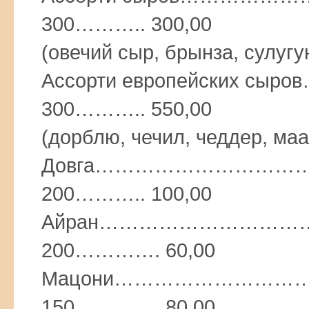
300……….. 300,00
(овечий сыр, брынза, сулугу
Ассорти европейских 
300……….. 550,00
(дорблю, чечил, чеддер, маа
Довга………………………
200……….. 100,00
Айран…………………………
200…………. 60,00
Мацони………………………
150…………. 80,00