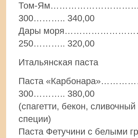
Том-Ям………………………
300……….. 340,00
Дары моря………………
250……….. 320,00
Итальянская паста
Паста «Карбонара»…
300……….. 380,00
(спагетти, бекон, сливочный
специи)
Паста Фетучини с белым