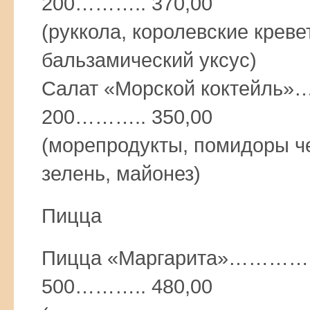
200……….. 370,00
(руккола, королевские креве
бальзамический уксус)
Салат «Морской кокт
200……….. 350,00
(морепродукты, помидоры че
зелень, майонез)
Пицца
Пицца «Маргарита»
500……….. 480,00