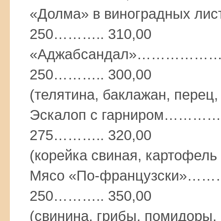
«Долма» в виноградных
250……….. 310,00
«Аджабсандал»………
250……….. 300,00
(телятина, баклажан, перец
Эскалоп с гарниро
275……….. 320,00
(корейка свиная, картофель
Мясо «По-французск
250……….. 350,00
(свинина, грибы, помидоры,