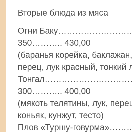
Вторые блюда из мяса
Огни Баку………………
350……….. 430,00
(баранья корейка, баклажан
перец, лук красный, тонкий 
Тонгал………………………
300……….. 400,00
(мякоть телятины, лук, пере
коньяк, кунжут, тесто)
Плов «Туршу-говурм