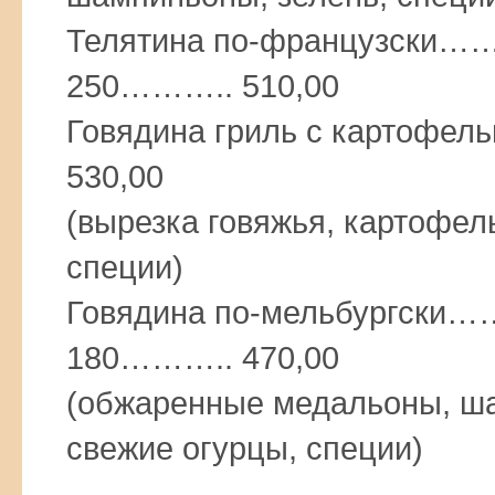
Телятина по-француз
250……….. 510,00
Говядина гриль с картоф
530,00
(вырезка говяжья, картофел
специи)
Говядина по-мельбург
180……….. 470,00
(обжаренные медальоны, ша
свежие огурцы, специи)