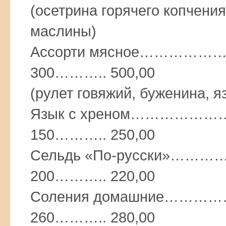
(осетрина горячего копчения,
маслины)
Ассорти мясное………
300……….. 500,00
(рулет говяжий, буженина, я
Язык с хреном………
150……….. 250,00
Сельдь «По-русски»
200……….. 220,00
Соления домашние…
260……….. 280,00