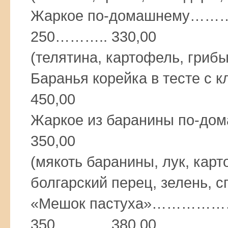
Жаркое по-домашне
250……….. 330,00
(телятина, картофель, грибы,
Баранья корейка в тесте 
450,00
Жаркое из баранины по-
350,00
(мякоть баранины, лук, кар
болгарский перец, зелень, с
«Мешок пастуха»……
350……….. 380,00