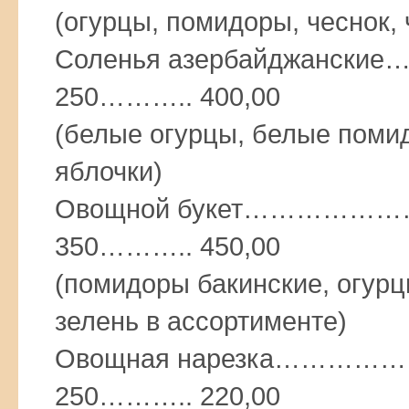
(огурцы, помидоры, чеснок,
Соленья азербайджан
250……….. 400,00
(белые огурцы, белые помид
яблочки)
Овощной букет…………
350……….. 450,00
(помидоры бакинские, огурц
зелень в ассортименте)
Овощная нарезка……
250……….. 220,00