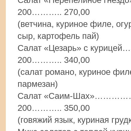
200……….. 270,00
(ветчина, куриное филе, ог
сыр, картофель пай)
Салат «Цезарь» с кур
200……….. 340,00
(салат романо, куриное фил
пармезан)
Салат «Саим-Шах»…
200……….. 350,00
(говяжий язык, куриная груд