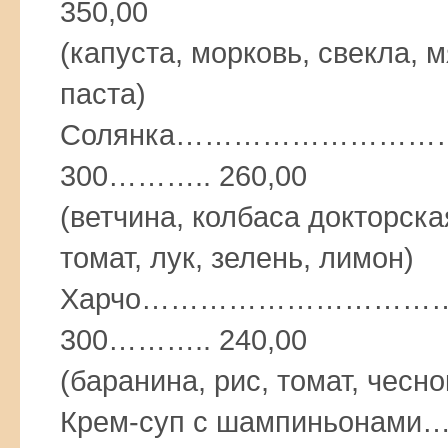
350,00
(капуста, морковь, свекла, м
паста)
Солянка……………………
300……….. 260,00
(ветчина, колбаса докторска
томат, лук, зелень, лимон)
Харчо…………………………
300……….. 240,00
(баранина, рис, томат, чесно
Крем-суп с шампиньо