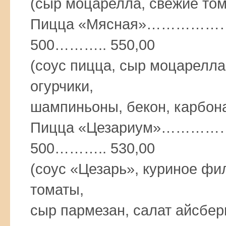
(сыр моцарелла, свежие то
Пицца «Мясная»……
500……….. 550,00
(соус пицца, сыр моцарелл
огурчики,
шампиньоны, бекон, карбона
Пицца «Цезариум»…
500……….. 530,00
(соус «Цезарь», куриное фи
томаты,
сыр пармезан, салат айсбер