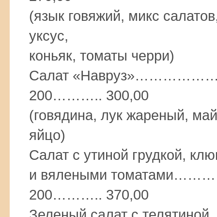
(язык говяжий, микс салато
уксус,
коньяк, томаты черри)
Салат «Навруз»………
200……….. 300,00
(говядина, лук жареный, май
яйцо)
Салат с утиной грудкой, кл
и вялеными томатам
200……….. 370,00
Зеленый салат с тел