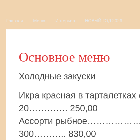
Главная
Меню
Интерьер
НОВЫЙ ГОД 2026
Основное меню
Холодные закуски
Икра красная в тарталет
20…………. 250,00
Ассорти рыбное………
300……….. 830,00