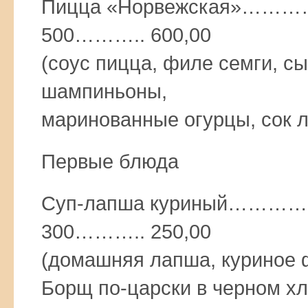
Пицца «Норвежская
500……….. 600,00
(соус пицца, филе семги, с
шампиньоны,
маринованные огурцы, сок л
Первые блюда
Суп-лапша куриный…
300……….. 250,00
(домашняя лапша, куриное ф
Борщ по-царски в черн