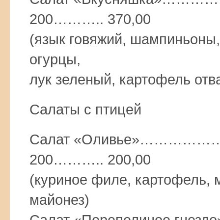
200……….. 370,00
(язык говяжий, шампиньоны
огурцы,
лук зеленый, картофель отв
Салаты с птицей
Салат «Оливье»………
200……….. 200,00
(куриное филе, картофель, м
майонез)
Салат «Перепелиное г