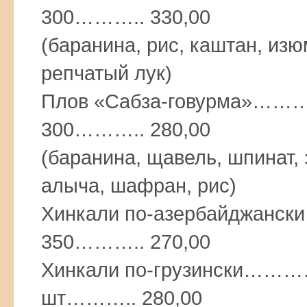
300……….. 330,00
(баранина, рис, каштан, изю
репчатый лук)
Плов «Сабза-говурма
300……….. 280,00
(баранина, щавель, шпинат, 
алыча, шафран, рис)
Хинкали по-азербайд
350……….. 270,00
Хинкали по-грузинск
шт……….. 280,00