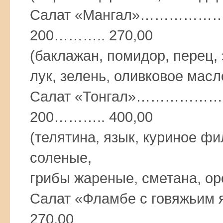
Салат «Мангал»………
200……….. 270,00
(баклажан, помидор, перец, 
лук, зелень, оливковое мас
Салат «Тонгал»………
200……….. 400,00
(телятина, язык, куриное ф
соленые,
грибы жареные, сметана, ор
Салат «Фламбе с говяж
270,00