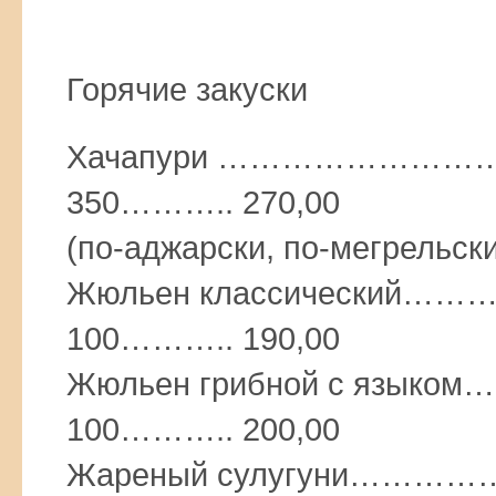
Горячие закуски
Хачапури ………………
350……….. 270,00
(по-аджарски, по-мегрельски
Жюльен классически
100……….. 190,00
Жюльен грибной с яз
100……….. 200,00
Жареный сулугуни…