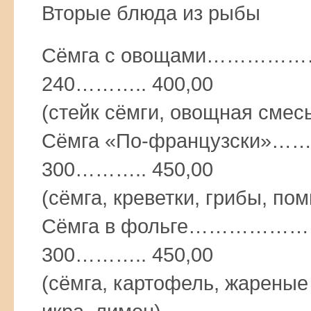
Вторые блюда из рыбы
Сёмга с овощами……
240……….. 400,00
(стейк сёмги, овощная смес
Сёмга «По-французск
300……….. 450,00
(сёмга, креветки, грибы, по
Сёмга в фольге………
300……….. 450,00
(сёмга, картофель, жареные